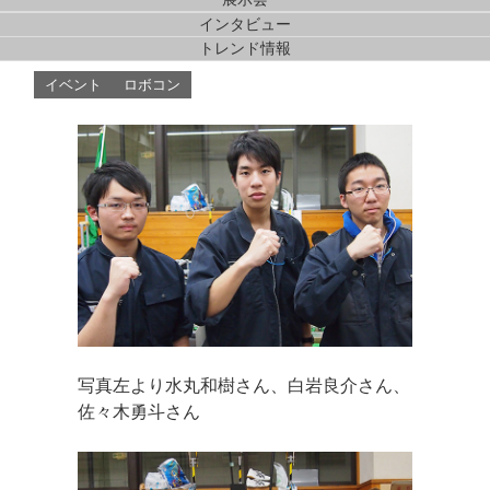
苫小牧高専：XYlert（キラシート）
インタビュー
トレンド情報
イベント
ロボコン
写真左より水丸和樹さん、白岩良介さん、
佐々木勇斗さん