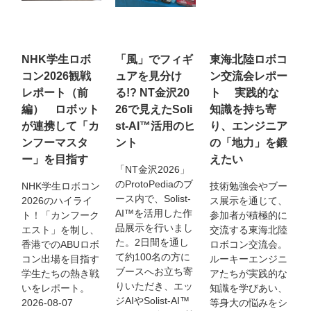
NHK学生ロボ
「風」でフィギ
東海北陸ロボコ
コン2026観戦
ュアを見分け
ン交流会レポー
レポート（前
る!? NT金沢20
ト 実践的な
編） ロボット
26で見えたSoli
知識を持ち寄
が連携して「カ
st-AI™活用のヒ
り、エンジニア
ンフーマスタ
ント
の「地力」を鍛
ー」を目指す
えたい
「NT金沢2026」
のProtoPediaのブ
NHK学生ロボコン
技術勉強会やブー
ース内で、Solist-
2026のハイライ
ス展示を通じて、
AI™を活用した作
ト！「カンフーク
参加者が積極的に
品展示を行いまし
エスト」を制し、
交流する東海北陸
た。2日間を通し
香港でのABUロボ
ロボコン交流会。
て約100名の方に
コン出場を目指す
ルーキーエンジニ
ブースへお立ち寄
学生たちの熱き戦
アたちが実践的な
りいただき、エッ
いをレポート。
知識を学びあい、
ジAIやSolist-AI™
2026-08-07
等身大の悩みをシ