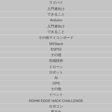
ラズパイ
入門者向け
できること
Arduino
入門者向け
できること
その他マイコンボード
M5Stack
ESP32
その他
先端技術
ドローン
エンジニアライフにプラス1の情報を
ロボット
AI
GPS
その他
トップ
>
イベント
>
ロボコン
>
苫小牧高専：XYlert（キラシート
イベント
ROHM EDGE HACK CHALLENGE
ロボコン
2015/11/21
展示会